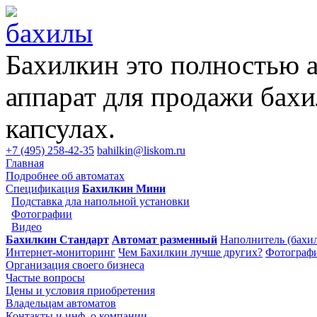
Бахилкин это полностью 
аппарат для продажи бахи
капсулах.
+7 (495) 258-42-35
bahilkin@liskom.ru
Главная
Подробнее об автоматах
Спецификация
Бахилкин Мини
Подставка дла напольной установки
Фотографии
Видео
Бахилкин Стандарт
Автомат разменный
Наполнитель (бахил
Интернет-мониторинг
Чем Бахилкин лучше других?
Фотограф
Организация своего бизнеса
Частые вопросы
Цены и условия приобретения
Владельцам автоматов
Контакты и инф. о компании