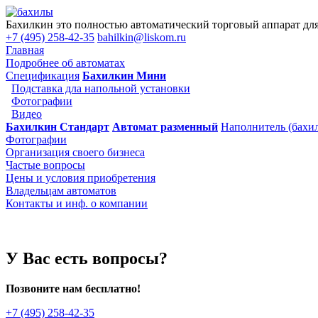
Бахилкин это полностью автоматический торговый аппарат для 
+7 (495) 258-42-35
bahilkin@liskom.ru
Главная
Подробнее об автоматах
Спецификация
Бахилкин Мини
Подставка дла напольной установки
Фотографии
Видео
Бахилкин Стандарт
Автомат разменный
Наполнитель (бахил
Фотографии
Организация своего бизнеса
Частые вопросы
Цены и условия приобретения
Владельцам автоматов
Контакты и инф. о компании
У Вас есть вопросы?
Позвоните нам бесплатно!
+7 (495) 258-42-35