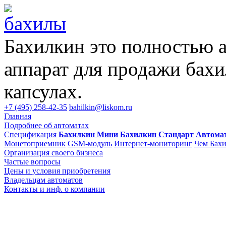
Бахилкин это полностью 
аппарат для продажи бахи
капсулах.
+7 (495) 258-42-35
bahilkin@liskom.ru
Главная
Подробнее об автоматах
Спецификация
Бахилкин Мини
Бахилкин Стандарт
Автома
Монетоприемник
GSM-модуль
Интернет-мониторинг
Чем Бахи
Организация своего бизнеса
Частые вопросы
Цены и условия приобретения
Владельцам автоматов
Контакты и инф. о компании