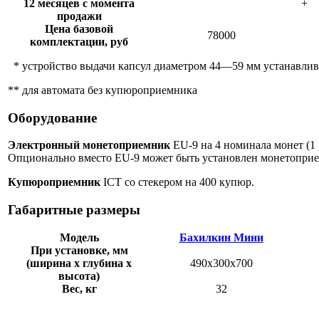
12 месяцев с момента
+
продажи
Цена базовой
78000
комплектации, руб
* устройство выдачи капсул диаметром 44—59 мм устанавлива
** для автомата без купюроприемника
Оборудование
Электронный монетоприемник
EU-9 на 4 номинала монет (1 ру
Опционально вместо EU-9 может быть установлен монетопр
Купюроприемник
ICT со стекером на 400 купюр
.
Габаритные размеры
Модель
Бахилкин Мини
При установке, мм
(ширина х глубина х
490x300x700
высота)
Вес, кг
32