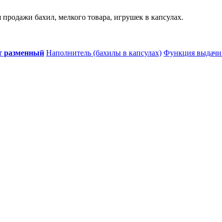
продажи бахил, мелкого товара, игрушек в капсулах.
т разменный
Наполнитель (бахилы в капсулах)
Функция выдачи