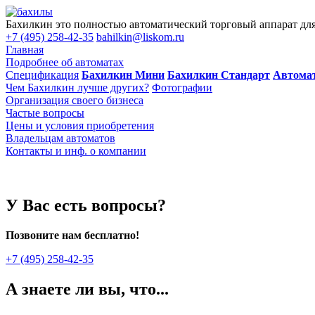
Бахилкин это полностью автоматический торговый аппарат для 
+7 (495) 258-42-35
bahilkin@liskom.ru
Главная
Подробнее об автоматах
Спецификация
Бахилкин Мини
Бахилкин Стандарт
Автома
Чем Бахилкин лучше других?
Фотографии
Организация своего бизнеса
Частые вопросы
Цены и условия приобретения
Владельцам автоматов
Контакты и инф. о компании
У Вас есть вопросы?
Позвоните нам бесплатно!
+7 (495) 258-42-35
А знаете ли вы, что...