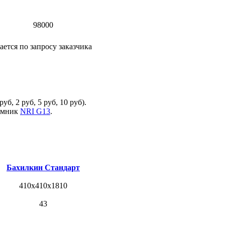
98000
ется по запросу заказчика
б, 2 руб, 5 руб, 10 руб).
иемник
NRI G13
.
Бахилкин Стандарт
410x410x1810
43