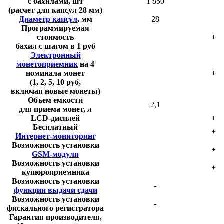
с бахилами, шт
1 850
(расчет для капсул 28 мм)
Диаметр капсул
, мм
28
Программируемая
стоимость
+
бахил с шагом в 1 руб
Электронный
монетоприемник
на 4
номинала монет
+
(1, 2, 5, 10 руб,
включая новые монеты)
Объем емкости
2,1
для приема монет, л
LCD-дисплей
+
Бесплатный
+
Интернет-мониторинг
Возможность установки
+
GSM-модуля
Возможность установки
+
купюроприемника
Возможность установки
-
функции выдачи сдачи
Возможность установки
-
фискального регистратора
Гарантия производителя,