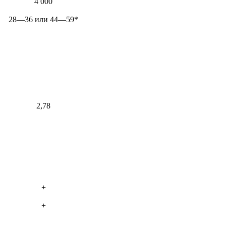
4 000
28—36 или 44—59*
2,78
+
+