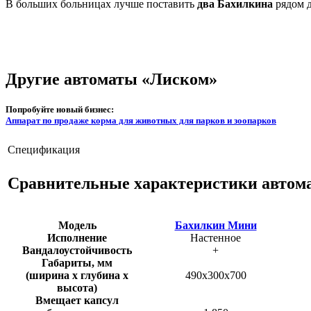
В больших больницах лучше поставить
два Бахилкина
рядом д
Другие автоматы «Лиском»
Попробуйте новый бизнес:
Аппарат по продаже корма для животных для парков и зоопарков
Спецификация
Сравнительные характеристики автом
Модель
Бахилкин Мини
Исполнение
Настенное
Вандалоустойчивость
+
Габариты, мм
(ширина х глубина х
490x300x700
высота)
Вмещает капсул