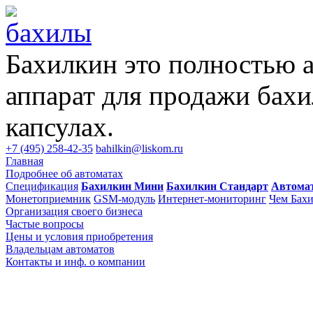
Бахилкин это полностью 
аппарат для продажи бахи
капсулах.
+7 (495) 258-42-35
bahilkin@liskom.ru
Главная
Подробнее об автоматах
Спецификация
Бахилкин Мини
Бахилкин Стандарт
Автома
Монетоприемник
GSM-модуль
Интернет-мониторинг
Чем Бахи
Организация своего бизнеса
Частые вопросы
Цены и условия приобретения
Владельцам автоматов
Контакты и инф. о компании