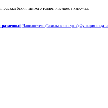
продажи бахил, мелкого товара, игрушек в капсулах.
т разменный
Наполнитель (бахилы в капсулах)
Функция выдачи