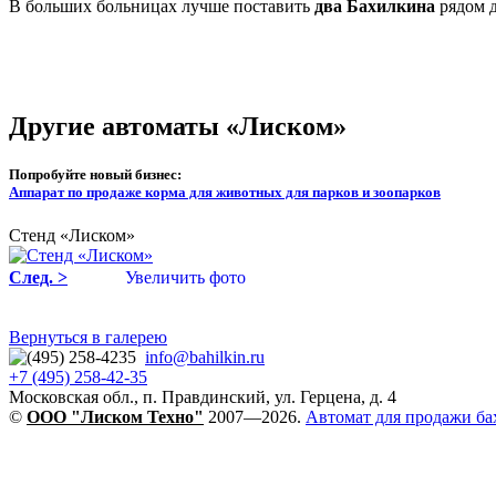
В больших больницах лучше поставить
два Бахилкина
рядом д
Другие автоматы «Лиском»
Попробуйте новый бизнес:
Аппарат по продаже корма для животных для парков и зоопарков
Стенд «Лиском»
След. >
Увеличить фото
Вернуться в галерею
info@bahilkin.ru
+7 (495) 258-42-35
Московская обл., п. Правдинский, ул. Герцена, д. 4
©
OOO "Лиском Техно"
2007—2026.
Автомат для продажи ба