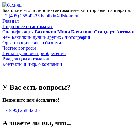
Бахилкин это полностью автоматический торговый аппарат для 
+7 (495) 258-42-35
bahilkin@liskom.ru
Главная
Подробнее об автоматах
Спецификация
Бахилкин Мини
Бахилкин Стандарт
Автома
Чем Бахилкин лучше других?
Фотографии
Организация своего бизнеса
Частые вопросы
Цены и условия приобретения
Владельцам автоматов
Контакты и инф. о компании
У Вас есть вопросы?
Позвоните нам бесплатно!
+7 (495) 258-42-35
А знаете ли вы, что...