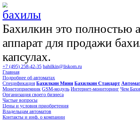
Бахилкин это полностью 
аппарат для продажи бахи
капсулах.
+7 (495) 258-42-35
bahilkin@liskom.ru
Главная
Подробнее об автоматах
Спецификация
Бахилкин Мини
Бахилкин Стандарт
Автома
Монетоприемник
GSM-модуль
Интернет-мониторинг
Чем Бахи
Организация своего бизнеса
Частые вопросы
Цены и условия приобретения
Владельцам автоматов
Контакты и инф. о компании