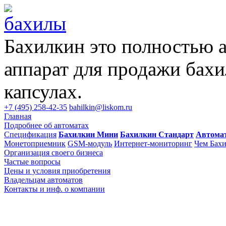
Бахилкин это полностью 
аппарат для продажи бахи
капсулах.
+7 (495) 258-42-35
bahilkin@liskom.ru
Главная
Подробнее об автоматах
Спецификация
Бахилкин Мини
Бахилкин Стандарт
Автома
Монетоприемник
GSM-модуль
Интернет-мониторинг
Чем Бахи
Организация своего бизнеса
Частые вопросы
Цены и условия приобретения
Владельцам автоматов
Контакты и инф. о компании