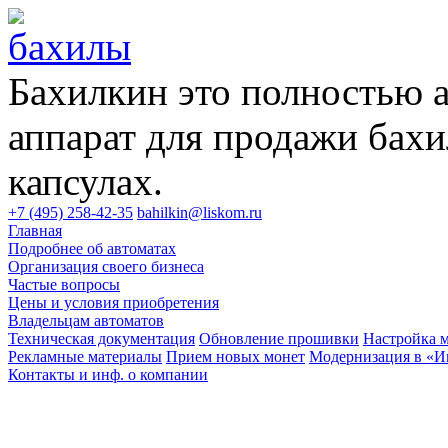
Бахилкин это полностью 
аппарат для продажи бахи
капсулах.
+7 (495) 258-42-35
bahilkin@liskom.ru
Главная
Подробнее об автоматах
Организация своего бизнеса
Частые вопросы
Цены и условия приобретения
Владельцам автоматов
Техническая документация
Обновление прошивки
Настройка 
Рекламные материалы
Прием новых монет
Модернизация в «
Контакты и инф. о компании