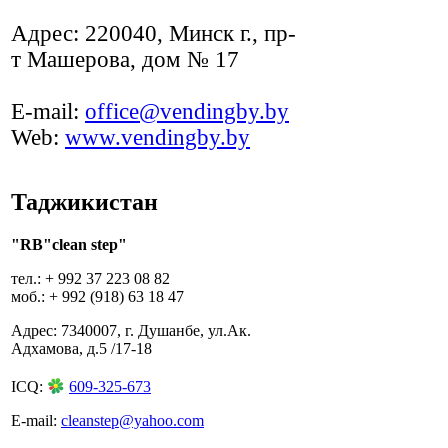
Адрес:
220040, Минск г., пр-
т Машерова, дом № 17
E-mail:
office@vendingby.by
Web:
www.vendingby.by
Таджикистан
"RB"clean step"
тел.: + 992 37 223 08 82
моб.: + 992 (918) 63 18 47
Адрес: 7340007, г. Душанбе, ул.Ак.
Адхамова, д.5 /17-18
ICQ:
609-325-673
E-mail:
cleanstep@yahoo.com