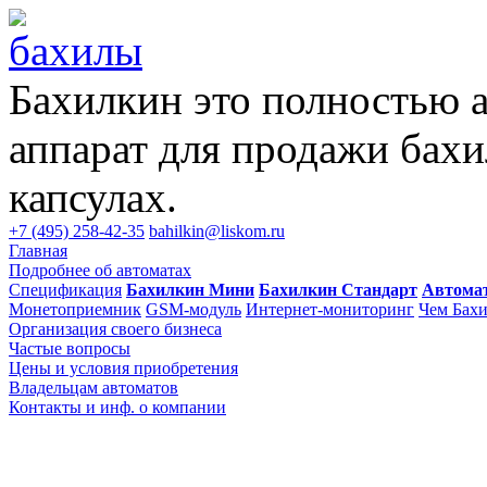
Бахилкин это полностью 
аппарат для продажи бахи
капсулах.
+7 (495) 258-42-35
bahilkin@liskom.ru
Главная
Подробнее об автоматах
Спецификация
Бахилкин Мини
Бахилкин Стандарт
Автома
Монетоприемник
GSM-модуль
Интернет-мониторинг
Чем Бахи
Организация своего бизнеса
Частые вопросы
Цены и условия приобретения
Владельцам автоматов
Контакты и инф. о компании