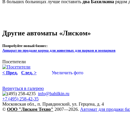
В больших больницах лучше поставить
два Бахилкина
рядом д
Другие автоматы «Лиском»
Попробуйте новый бизнес:
Аппарат по продаже корма для животных для парков и зоопарков
Посетители
< Пред.
След. >
Увеличить фото
Вернуться в галерею
info@bahilkin.ru
+7 (495) 258-42-35
Московская обл., п. Правдинский, ул. Герцена, д. 4
©
OOO "Лиском Техно"
2007—2026.
Автомат для продажи ба