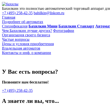
Бахилкин это полностью автоматический торговый аппарат для 
+7 (495) 258-42-35
bahilkin@liskom.ru
Главная
Подробнее об автоматах
Спецификация
Бахилкин Мини
Бахилкин Стандарт
Автома
Чем Бахилкин лучше других?
Фотографии
Организация своего бизнеса
Частые вопросы
Цены и условия приобретения
Владельцам автоматов
Контакты и инф. о компании
У Вас есть вопросы?
Позвоните нам бесплатно!
+7 (495) 258-42-35
А знаете ли вы, что...