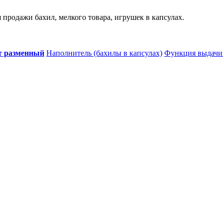
продажи бахил, мелкого товара, игрушек в капсулах.
т разменный
Наполнитель (бахилы в капсулах)
Функция выдачи