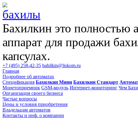
Бахилкин это полностью 
аппарат для продажи бахи
капсулах.
+7 (495) 258-42-35
bahilkin@liskom.ru
Главная
Подробнее об автоматах
Спецификация
Бахилкин Мини
Бахилкин Стандарт
Автома
Монетоприемник
GSM-модуль
Интернет-мониторинг
Чем Бахи
Организация своего бизнеса
Частые вопросы
Цены и условия приобретения
Владельцам автоматов
Контакты и инф. о компании