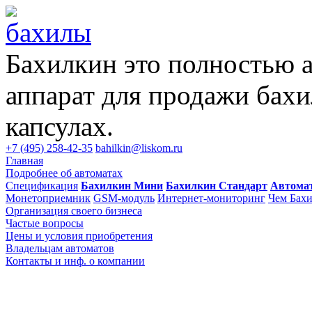
Бахилкин это полностью 
аппарат для продажи бахи
капсулах.
+7 (495) 258-42-35
bahilkin@liskom.ru
Главная
Подробнее об автоматах
Спецификация
Бахилкин Мини
Бахилкин Стандарт
Автома
Монетоприемник
GSM-модуль
Интернет-мониторинг
Чем Бахи
Организация своего бизнеса
Частые вопросы
Цены и условия приобретения
Владельцам автоматов
Контакты и инф. о компании